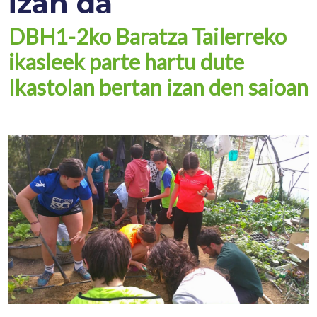
izan da
DBH1-2ko Baratza Tailerreko
ikasleek parte hartu dute
Ikastolan bertan izan den saioan