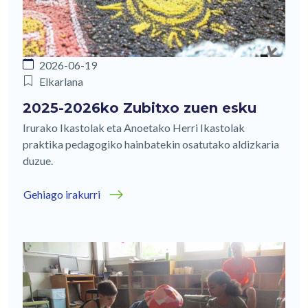
2026-06-19
Elkarlana
2025-2026ko Zubitxo zuen esku
Irurako Ikastolak eta Anoetako Herri Ikastolak
praktika pedagogiko hainbatekin osatutako aldizkaria
duzue.
Gehiago irakurri