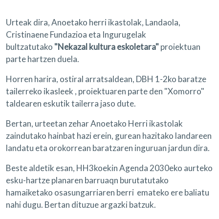
Urteak dira, Anoetako herri ikastolak, Landaola,
Cristinaene Fundazioa eta Ingurugelak
bultzatutako
"Nekazal kultura eskoletara"
proiektuan
parte hartzen duela.
Horren harira, ostiral arratsaldean, DBH 1-2ko baratze
tailerreko ikasleek , proiektuaren parte den "Xomorro"
taldearen eskutik tailerra jaso dute.
Bertan, urteetan zehar Anoetako Herri ikastolak
zaindutako hainbat hazi erein, gurean hazitako landareen
landatu eta orokorrean baratzaren inguruan jardun dira.
Beste aldetik esan, HH3koekin Agenda 2030eko aurteko
esku-hartze planaren barruaqn burutatutako
hamaiketako osasungarriaren berri emateko ere baliatu
nahi dugu. Bertan dituzue argazki batzuk.