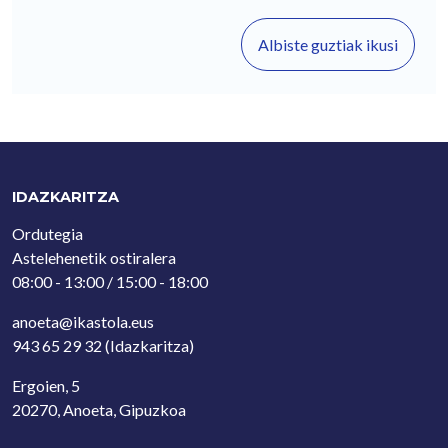
Albiste guztiak ikusi
IDAZKARITZA
Ordutegia
Astelehenetik ostiralera
08:00 - 13:00 / 15:00 - 18:00
anoeta@ikastola.eus
943 65 29 32
(Idazkaritza)
Ergoien, 5
20270, Anoeta, Gipuzkoa