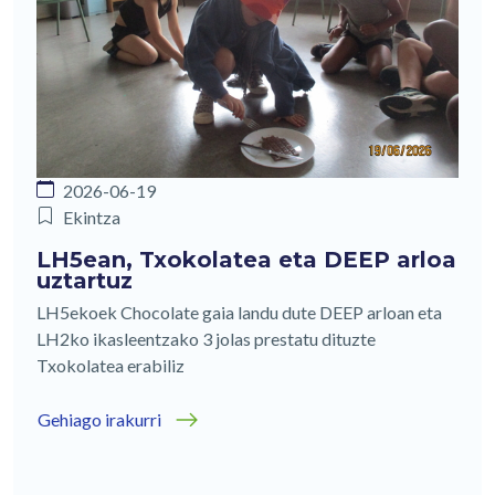
2026-06-19
Ekintza
LH5ean, Txokolatea eta DEEP arloa
uztartuz
LH5ekoek Chocolate gaia landu dute DEEP arloan eta
LH2ko ikasleentzako 3 jolas prestatu dituzte
Txokolatea erabiliz
Gehiago irakurri