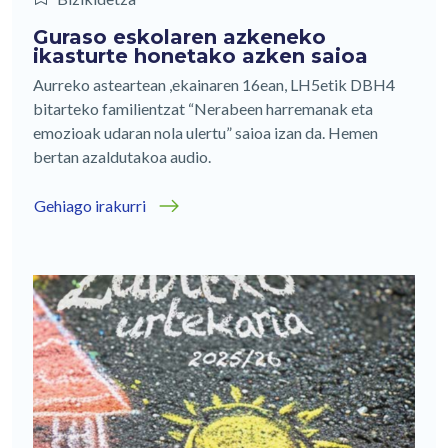
Guraso eskolaren azkeneko
ikasturte honetako azken saioa
Aurreko asteartean ,ekainaren 16ean, LH5etik DBH4
bitarteko familientzat “Nerabeen harremanak eta
emozioak udaran nola ulertu” saioa izan da. Hemen
bertan azaldutakoa audio.
Gehiago irakurri