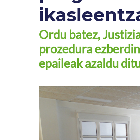
ikasleentz
Ordu batez, Justizi
prozedura ezberdin
epaileak azaldu dit