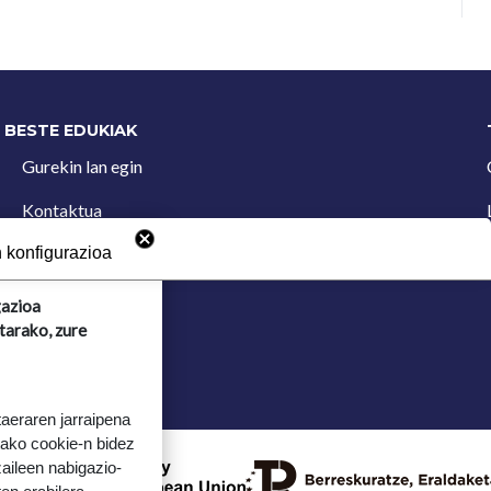
BESTE EDUKIAK
Gurekin lan egin
Kontaktua
Iradokizun postontzia
 konfigurazioa
gazioa
tarako, zure
taeraren jarraipena
tako cookie-n bidez
aileen nabigazio-