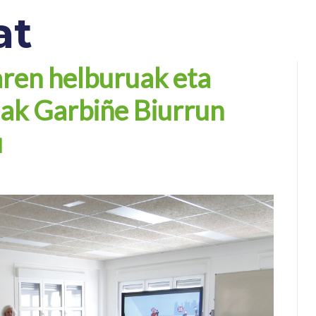
at
aren helburuak eta
ak Garbiñe Biurrun
u