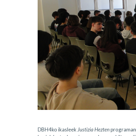
DBH4ko ikasleek
Justizia Hezten
programan p