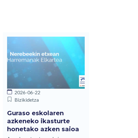
2026-06-22
Bizikidetza
Guraso eskolaren
azkeneko ikasturte
honetako azken saioa