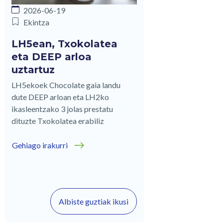
2026-06-19
Ekintza
LH5ean, Txokolatea
eta DEEP arloa
uztartuz
LH5ekoek Chocolate gaia landu
dute DEEP arloan eta LH2ko
ikasleentzako 3 jolas prestatu
dituzte Txokolatea erabiliz
Gehiago irakurri
Albiste guztiak ikusi