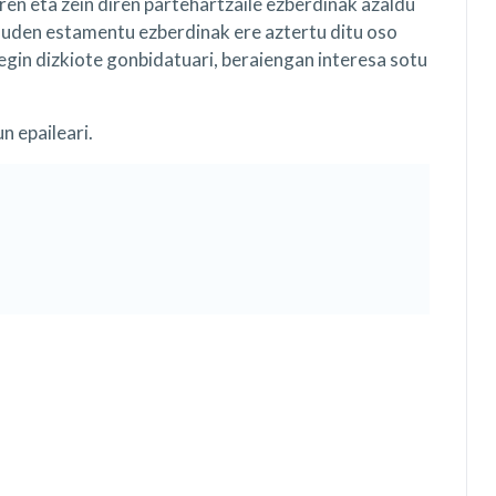
ren eta zein diren partehartzaile ezberdinak azaldu
dauden estamentu ezberdinak ere aztertu ditu oso
gin dizkiote gonbidatuari, beraiengan interesa sotu
n epaileari.