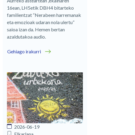
Aurreko asteartean ,ekainaren
16ean, LH5etik DBH4 bitarteko
familientzat “Nerabeen harremanak
eta emozioak udaran nola ulertu”
saioa izan da. Hemen bertan
azaldutakoa audio.
Gehiago irakurri
2026-06-19
Elkarlana