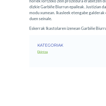
horiek lortzeko zein prozedura erabiltzen di
dizkie Garbiñe Biurrun epaileak. Justizian 
modu xumean. Ikasleek etengabe galderak e
duen seinale.
Eskerrak Ikastolaren izenean Garbiñe Biurru
KATEGORIAK
Ekintza