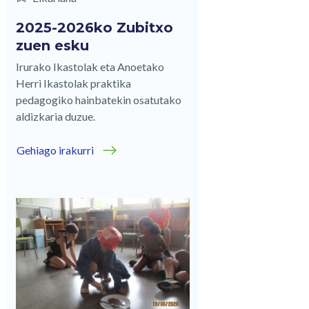
2025-2026ko Zubitxo
zuen esku
Irurako Ikastolak eta Anoetako
Herri Ikastolak praktika
pedagogiko hainbatekin osatutako
aldizkaria duzue.
Gehiago irakurri