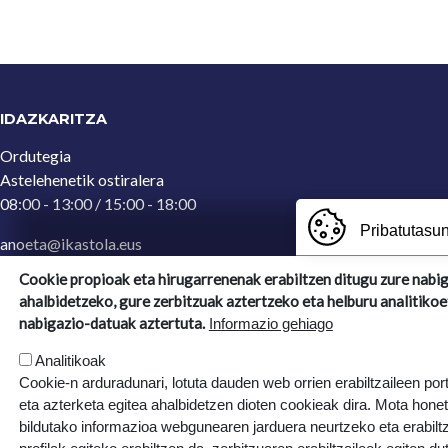
IDAZKARITZA
Ordutegia
Astelehenetik ostiralera
08:00 - 13:00 / 15:00 - 18:00
Pribatutasun
anoeta@ikastola.eus
943 65 29 32
(Idazkaritza)
Cookie propioak eta hirugarrenenak erabiltzen ditugu zure nabi
ahalbidetzeko, gure zerbitzuak aztertzeko eta helburu analitikoe
Ergoien, 5
nabigazio-datuak aztertuta.
Informazio gehiago
20270, Anoeta, Gipuzkoa
Analitikoak
Cookie-n arduradunari, lotuta dauden web orrien erabiltzaileen por
eta azterketa egitea ahalbidetzen dioten cookieak dira. Mota hone
bildutako informazioa webgunearen jarduera neurtzeko eta erabiltz