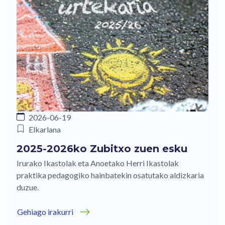
2026-06-19
Elkarlana
2025-2026ko Zubitxo zuen esku
Irurako Ikastolak eta Anoetako Herri Ikastolak
praktika pedagogiko hainbatekin osatutako aldizkaria
duzue.
Gehiago irakurri