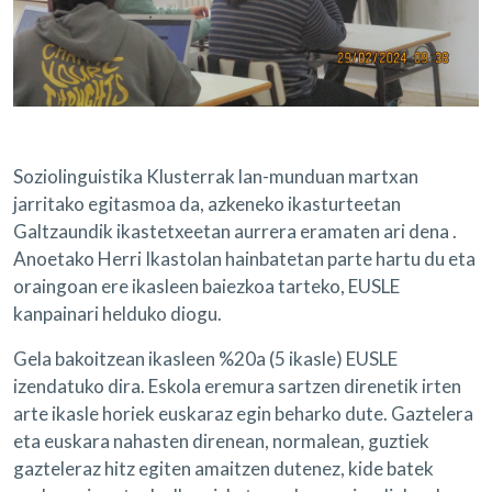
Soziolinguistika Klusterrak lan-munduan martxan
jarritako egitasmoa da, azkeneko ikasturteetan
Galtzaundik ikastetxeetan aurrera eramaten ari dena .
Anoetako Herri Ikastolan hainbatetan parte hartu du eta
oraingoan ere ikasleen baiezkoa tarteko, EUSLE
kanpainari helduko diogu.
Gela bakoitzean ikasleen %20a (5 ikasle) EUSLE
izendatuko dira. Eskola eremura sartzen direnetik irten
arte ikasle horiek euskaraz egin beharko dute. Gaztelera
eta euskara nahasten direnean, normalean, guztiek
gazteleraz hitz egiten amaitzen dutenez, kide batek