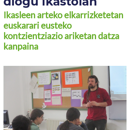
diogu Ikastolan
Ikasleen arteko elkarrizketetan
euskarari eusteko
kontzientziazio ariketan datza
kanpaina