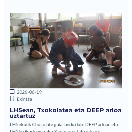
2026-06-19
Ekintza
LH5ean, Txokolatea eta DEEP arloa
uztartuz
LH5ekoek Chocolate gaia landu dute DEEP arloan eta
LH2ko ikasleentzako 3 jolas prestatu dituzte