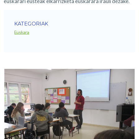
euskarari eusteak elkarrizketa euskarara irauli dezake.
KATEGORIAK
Euskara