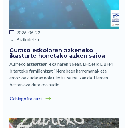
2026-06-22
Bizikidetza
Guraso eskolaren azkeneko
ikasturte honetako azken saioa
Aurreko asteartean ,ekainaren 16ean, LH5etik DBH4
bitarteko familientzat “Nerabeen harremanak eta
emozioak udaran nola ulertu” saioa izan da. Hemen
bertan azaldutakoa audio.
Gehiago irakurri