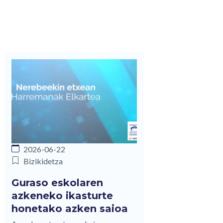
2026-06-22
Bizikidetza
Guraso eskolaren
azkeneko ikasturte
honetako azken saioa