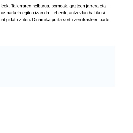
leek. Tailerraren helburua, pornoak, gazteen 
jarrera eta 
usnarketa egitea izan da. 
Lehenik, antzezlan bat ikusi 
at gidatu 
zuten. Dinamika polita sortu zen ikasleen parte 