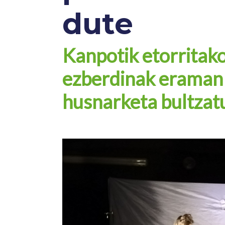
dute
Kanpotik etorritak
ezberdinak eraman 
husnarketa bultzat