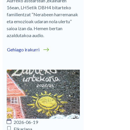
Aurreko asteartean ,ekainaren
16ean, LH5etik DBH4 bitarteko
familientzat “Nerabeen harremanak
eta emozioak udaran nola ulertu”
saioa izan da. Hemen bertan
azaldutakoa audio.
Gehiago irakurri
2026-06-19
Elkarlana