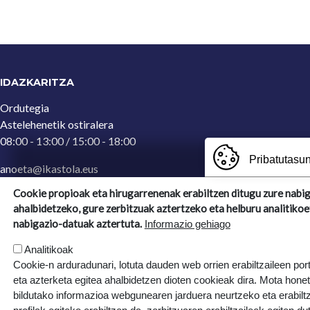
IDAZKARITZA
Ordutegia
Astelehenetik ostiralera
08:00 - 13:00 / 15:00 - 18:00
Pribatutasun
anoeta@ikastola.eus
943 65 29 32
(Idazkaritza)
Cookie propioak eta hirugarrenenak erabiltzen ditugu zure nabi
ahalbidetzeko, gure zerbitzuak aztertzeko eta helburu analitikoe
Ergoien, 5
nabigazio-datuak aztertuta.
Informazio gehiago
20270, Anoeta, Gipuzkoa
Analitikoak
Cookie-n arduradunari, lotuta dauden web orrien erabiltzaileen por
eta azterketa egitea ahalbidetzen dioten cookieak dira. Mota hone
bildutako informazioa webgunearen jarduera neurtzeko eta erabiltz