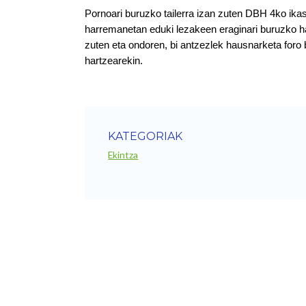
Pornoari buruzko tailerra izan zuten DBH 4ko ikas
harremanetan eduki lezakeen eraginari buruzko ha
zuten eta ondoren, bi antzezlek hausnarketa foro b
hartzearekin.
KATEGORIAK
Ekintza