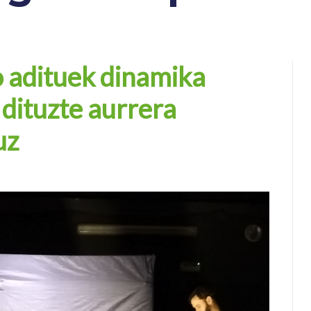
o adituek dinamika
dituzte aurrera
uz