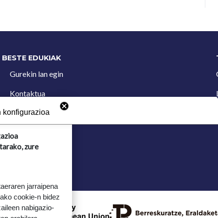
BESTE EDUKIAK
Gurekin lan egin
Kontaktua
Iradokizun postontzia
 konfigurazioa
gazioa
tarako, zure
taeraren jarraipena
tako cookie-n bidez
aileen nabigazio-