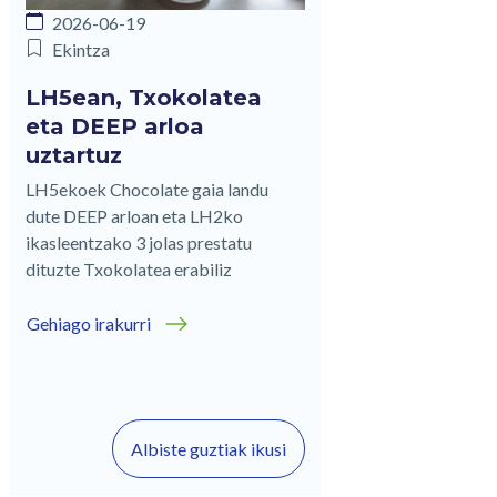
2026-06-19
Ekintza
LH5ean, Txokolatea
eta DEEP arloa
uztartuz
LH5ekoek Chocolate gaia landu
dute DEEP arloan eta LH2ko
ikasleentzako 3 jolas prestatu
dituzte Txokolatea erabiliz
Gehiago irakurri
Albiste guztiak ikusi