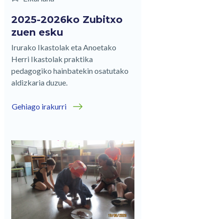
2025-2026ko Zubitxo
zuen esku
Irurako Ikastolak eta Anoetako
Herri Ikastolak praktika
pedagogiko hainbatekin osatutako
aldizkaria duzue.
Gehiago irakurri