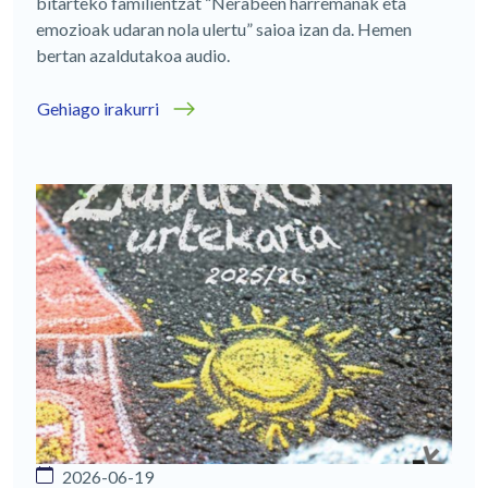
bitarteko familientzat “Nerabeen harremanak eta
emozioak udaran nola ulertu” saioa izan da. Hemen
bertan azaldutakoa audio.
Gehiago irakurri
2026-06-19