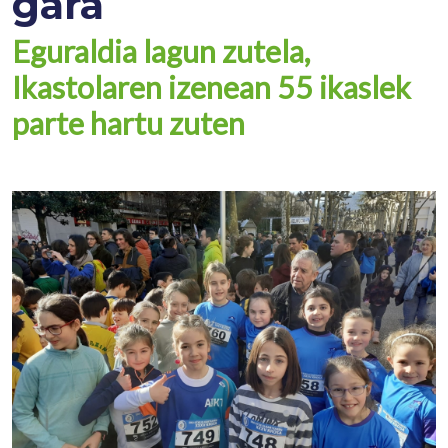
gara
Eguraldia lagun zutela,
Ikastolaren izenean 55 ikaslek
parte hartu zuten