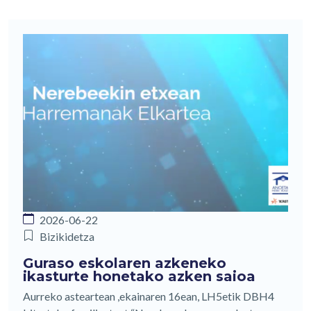
2026-06-22
Bizikidetza
Guraso eskolaren azkeneko
ikasturte honetako azken saioa
Aurreko asteartean ,ekainaren 16ean, LH5etik DBH4