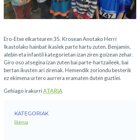
Ero-Etxe elkartearen 35. Krosean Anotako Herri
Ikastolako hainbat ikaslek parte hartu zuten. Benjamin,
alebin eta infantil kategorietan izan ziren goizean zehar.
Giro oso atsegina izan zuten bai parte-hartzaileek, bai
bertan ikusten ari zirenak. Hemendik zoriondu besterik
ez ekimena urtero aurrera eramaten duten guztiei.
Gehiago irakurri
ATARIA
KATEGORIAK
Ekintza