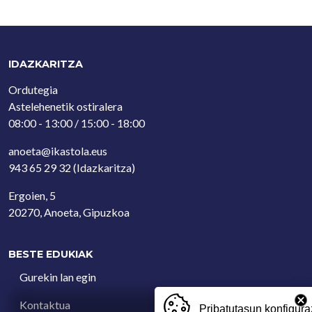
IDAZKARITZA
Ordutegia
Astelehenetik ostiralera
08:00 - 13:00 / 15:00 - 18:00
anoeta@ikastola.eus
943 65 29 32
(Idazkaritza)
Ergoien, 5
20270, Anoeta, Gipuzkoa
BESTE EDUKIAK
Gurekin lan egin
Kontaktua
Pribatutasun konfigura