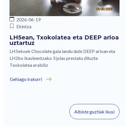
2026-06-19
Ekintza
LH5ean, Txokolatea eta DEEP arloa
uztartuz
LH5ekoek Chocolate gaia landu dute DEEP arloan eta
LH2ko ikasleentzako 3 jolas prestatu dituzte
Txokolatea erabiliz
Gehiago irakurri
Albiste guztiak ikusi