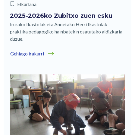
Elkarlana
2025-2026ko Zubitxo zuen esku
Irurako Ikastolak eta Anoetako Herri Ikastolak
praktika pedagogiko hainbatekin osatutako aldizkaria
duzue.
Gehiago irakurri