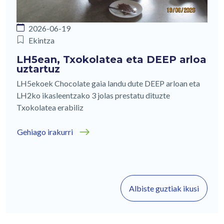
2026-06-19
Ekintza
LH5ean, Txokolatea eta DEEP arloa
uztartuz
LH5ekoek Chocolate gaia landu dute DEEP arloan eta
LH2ko ikasleentzako 3 jolas prestatu dituzte
Txokolatea erabiliz
Gehiago irakurri
Albiste guztiak ikusi