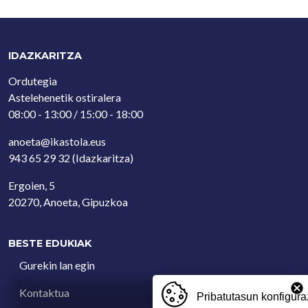
IDAZKARITZA
Ordutegia
Astelehenetik ostiralera
08:00 - 13:00 / 15:00 - 18:00
anoeta@ikastola.eus
943 65 29 32
(Idazkaritza)
Ergoien, 5
20270, Anoeta, Gipuzkoa
BESTE EDUKIAK
Gurekin lan egin
Kontaktua
Pribatutasun konfigura