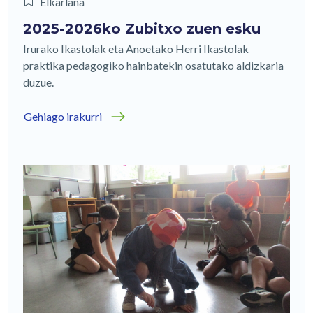
Elkarlana
2025-2026ko Zubitxo zuen esku
Irurako Ikastolak eta Anoetako Herri Ikastolak
praktika pedagogiko hainbatekin osatutako aldizkaria
duzue.
Gehiago irakurri