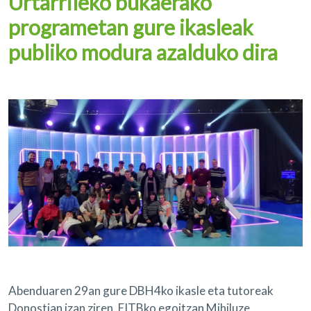
Urtarrileko bukaerako
programetan gure ikasleak
publiko modura azalduko dira
Abenduaren 29an gure DBH4ko ikasle eta tutoreak
Donostian izan ziren, EITBko egoitzan Mihiluze