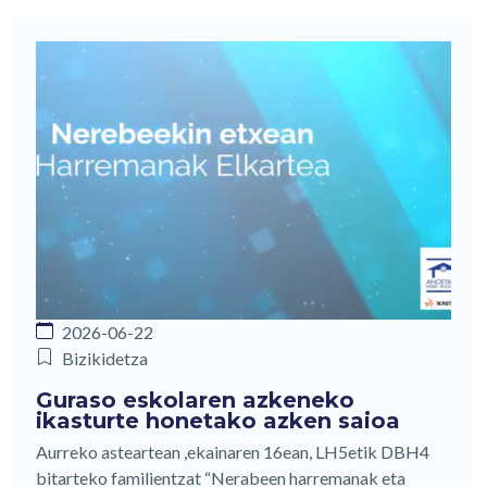
2026-06-22
Bizikidetza
Guraso eskolaren azkeneko
ikasturte honetako azken saioa
Aurreko asteartean ,ekainaren 16ean, LH5etik DBH4
bitarteko familientzat “Nerabeen harremanak eta