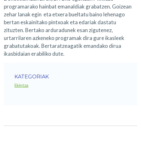
programarako hainbat emanaldiak grabatzen. Goizean
zehar lanak egin eta etxera bueltatu baino lehenago
bertan eskainitako pintxoak eta edariak dastatu
zituzten. Bertako arduradunek esan zigutenez,
urtarrilaren azkeneko programak dira gure ikasleek
grabatutakoak. Bertaratzeagatik emandako dirua
ikasbidaian erabiliko dute.
KATEGORIAK
Ekintza