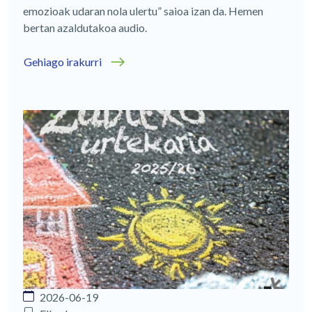
emozioak udaran nola ulertu” saioa izan da. Hemen
bertan azaldutakoa audio.
Gehiago irakurri
2026-06-19