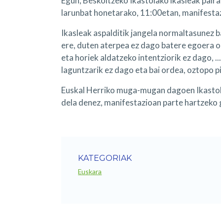
Egun, Beskoitzeko Ikastolako ikasleak paira
larunbat honetarako, 11:00etan, manifestaz
Ikasleak aspalditik jangela normaltasunez b
ere, duten aterpea ez dago batere egoera o
eta horiek aldatzeko intentziorik ez dago, ..
laguntzarik ez dago eta bai ordea, oztopo pi
Euskal Herriko muga-mugan dagoen Ikastola
dela denez, manifestazioan parte hartzeko 
KATEGORIAK
Euskara