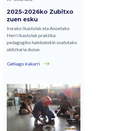
2025-2026ko Zubitxo
zuen esku
Irurako Ikastolak eta Anoetako
Herri Ikastolak praktika
pedagogiko hainbatekin osatutako
aldizkaria duzue.
Gehiago irakurri