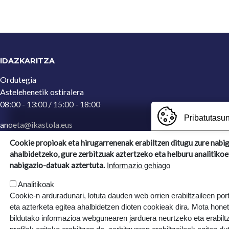
IDAZKARITZA
Ordutegia
Astelehenetik ostiralera
08:00 - 13:00 / 15:00 - 18:00
Pribatutasun
anoeta@ikastola.eus
943 65 29 32
(Idazkaritza)
Cookie propioak eta hirugarrenenak erabiltzen ditugu zure nabi
ahalbidetzeko, gure zerbitzuak aztertzeko eta helburu analitikoe
Ergoien, 5
nabigazio-datuak aztertuta.
Informazio gehiago
20270, Anoeta, Gipuzkoa
Analitikoak
Cookie-n arduradunari, lotuta dauden web orrien erabiltzaileen por
eta azterketa egitea ahalbidetzen dioten cookieak dira. Mota hone
bildutako informazioa webgunearen jarduera neurtzeko eta erabiltz