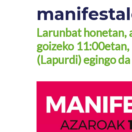
manifestal
Larunbat honetan, 
goizeko 11:00etan,
(Lapurdi) egingo da