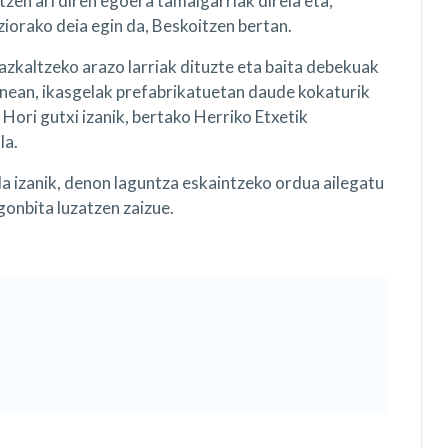
tzen ari diren egoera tamalgarriak direla eta,
iorako deia egin da, Beskoitzen bertan.
azkaltzeko arazo larriak dituzte eta baita debekuak
nean, ikasgelak prefabrikatuetan daude kokaturik
. Hori gutxi izanik, bertako Herriko Etxetik
la.
 izanik, denon laguntza eskaintzeko ordua ailegatu
gonbita luzatzen zaizue.