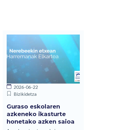
2026-06-22
Bizikidetza
Guraso eskolaren
azkeneko ikasturte
honetako azken saioa