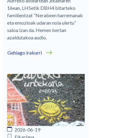
Aurreko asteartean ,ekainaren
16ean, LH5etik DBH4 bitarteko
familientzat “Nerabeen harremanak
eta emozioak udaran nola ulertu”
saioa izan da. Hemen bertan
azaldutakoa audio.
Gehiago irakurri
2026-06-19
Elkarlana