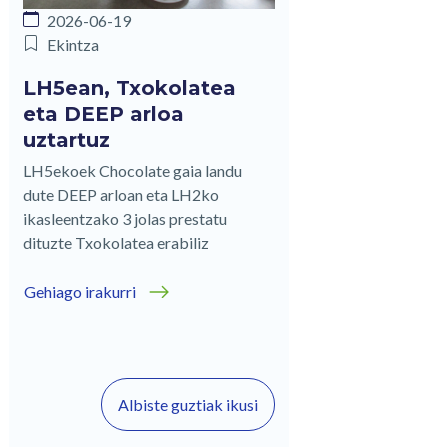
2026-06-19
Ekintza
LH5ean, Txokolatea
eta DEEP arloa
uztartuz
LH5ekoek Chocolate gaia landu
dute DEEP arloan eta LH2ko
ikasleentzako 3 jolas prestatu
dituzte Txokolatea erabiliz
Gehiago irakurri
Albiste guztiak ikusi