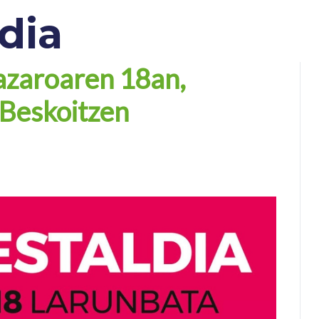
dia
azaroaren 18an,
 Beskoitzen