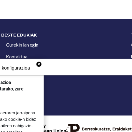
BESTE EDUKIAK
Gurekin lan egin
Kontaktua
Iradokizun postontzia
 konfigurazioa
gazioa
tarako, zure
taeraren jarraipena
tako cookie-n bidez
aileen nabigazio-