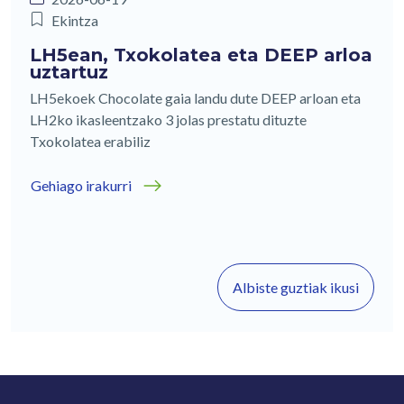
Ekintza
LH5ean, Txokolatea eta DEEP arloa
uztartuz
LH5ekoek Chocolate gaia landu dute DEEP arloan eta
LH2ko ikasleentzako 3 jolas prestatu dituzte
Txokolatea erabiliz
Gehiago irakurri
Albiste guztiak ikusi