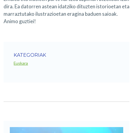
dira. Ea datorren astean idatziko dituzten istorioetan eta
marraztutako ilustrazioetan eragina baduen saioak.
Animo guztiei!
KATEGORIAK
Euskara