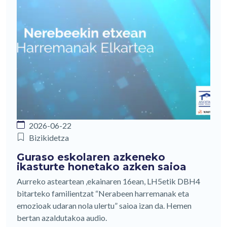
2026-06-22
Bizikidetza
Guraso eskolaren azkeneko
ikasturte honetako azken saioa
Aurreko asteartean ,ekainaren 16ean, LH5etik DBH4
bitarteko familientzat “Nerabeen harremanak eta
emozioak udaran nola ulertu” saioa izan da. Hemen
bertan azaldutakoa audio.