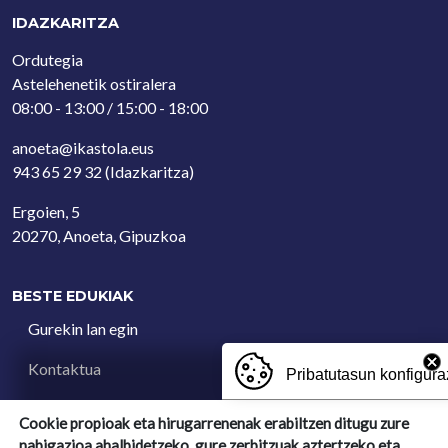
IDAZKARITZA
Ordutegia
Astelehenetik ostiralera
08:00 - 13:00 / 15:00 - 18:00
anoeta@ikastola.eus
943 65 29 32
(Idazkaritza)
Ergoien, 5
20270, Anoeta, Gipuzkoa
BESTE EDUKIAK
Gurekin lan egin
Kontaktua
Pribatutasun konfigura
Iradokizun postontzia
Cookie propioak eta hirugarrenenak erabiltzen ditugu zure
nabigazioa ahalbidetzeko, gure zerbitzuak aztertzeko eta