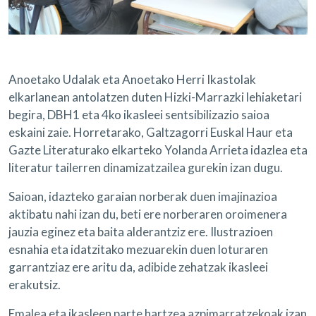
Anoetako Udalak eta Anoetako Herri Ikastolak
elkarlanean antolatzen duten Hizki-Marrazki lehiaketari
begira, DBH1 eta 4ko ikasleei sentsibilizazio saioa
eskaini zaie. Horretarako, Galtzagorri Euskal Haur eta
Gazte Literaturako elkarteko Yolanda Arrieta idazlea eta
literatur tailerren dinamizatzailea gurekin izan dugu.
Saioan, idazteko garaian norberak duen imajinazioa
aktibatu nahi izan du, beti ere norberaren oroimenera
jauzia eginez eta baita alderantziz ere. Ilustrazioen
esnahia eta idatzitako mezuarekin duen loturaren
garrantziaz ere aritu da, adibide zehatzak ikasleei
erakutsiz.
Emalea eta ikasleen parte hartzea azpimarratzekoak izan