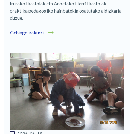
Irurako Ikastolak eta Anoetako Herri Ikastolak
praktika pedagogiko hainbatekin osatutako aldizkaria
duzue.
Gehiago irakurri
2026-06-19