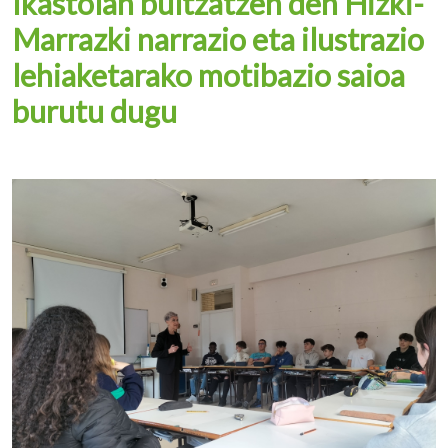
Ikastolan bultzatzen den Hizki-
Marrazki narrazio eta ilustrazio
lehiaketarako motibazio saioa
burutu dugu