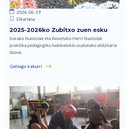
2026-06-19
Elkarlana
2025-2026ko Zubitxo zuen esku
Irurako Ikastolak eta Anoetako Herri Ikastolak
praktika pedagogiko hainbatekin osatutako aldizkaria
duzue.
Gehiago irakurri