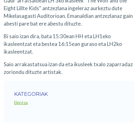
Gaur arratsaldean LH 3ko ikasleek "The Wolf and the
Eight Lillte Kids" antzezlana ingeleraz aurkeztu dute
Mikelasagasti Auditorioan. Emanaldian antzezlanaz gain
abesti pare bat ere abestu dituzte.
Bi saio izan dira, bata 15:30ean HH eta LH1eko
ikasleentzat eta bestea 16:15ean guraso eta LH2ko
ikasleentzat.
Saio arrakastatsua izan da eta ikusleek txalo zaparradaz
zoriondu dituzte artistak.
KATEGORIAK
Ekintza