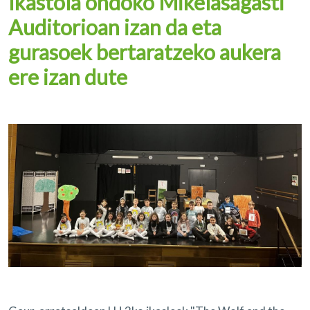
Ikastola ondoko Mikelasagasti
Auditorioan izan da eta
gurasoek bertaratzeko aukera
ere izan dute