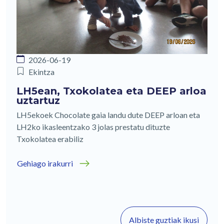
2026-06-19
Ekintza
LH5ean, Txokolatea eta DEEP arloa
uztartuz
LH5ekoek Chocolate gaia landu dute DEEP arloan eta
LH2ko ikasleentzako 3 jolas prestatu dituzte
Txokolatea erabiliz
Gehiago irakurri
Albiste guztiak ikusi