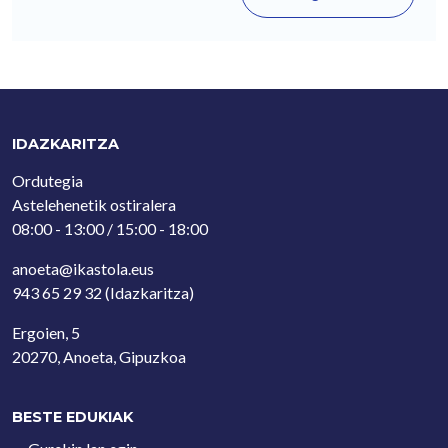
IDAZKARITZA
Ordutegia
Astelehenetik ostiralera
08:00 - 13:00 / 15:00 - 18:00
anoeta@ikastola.eus
943 65 29 32
(Idazkaritza)
Ergoien, 5
20270, Anoeta, Gipuzkoa
BESTE EDUKIAK