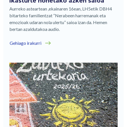
ikasturte honetako azken saioa
Aurreko asteartean ,ekainaren 16ean, LH5etik DBH4
bitarteko familientzat “Nerabeen harremanak eta
emozioak udaran nola ulertu” saioa izan da. Hemen
bertan azaldutakoa audio.
Gehiago irakurri