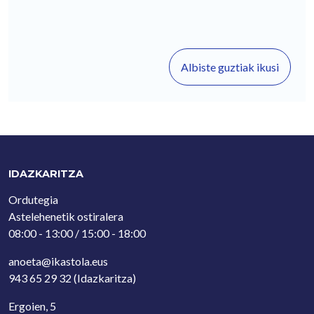
Albiste guztiak ikusi
IDAZKARITZA
Ordutegia
Astelehenetik ostiralera
08:00 - 13:00 / 15:00 - 18:00
anoeta@ikastola.eus
943 65 29 32
(Idazkaritza)
Ergoien, 5