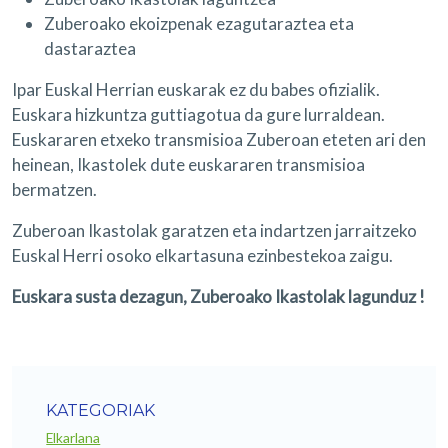
Zuberoako ekoizpenak ezagutaraztea eta
dastaraztea
Ipar Euskal Herrian euskarak ez du babes ofizialik.
Euskara hizkuntza guttiagotua da gure lurraldean.
Euskararen etxeko transmisioa Zuberoan eteten ari den
heinean, Ikastolek dute euskararen transmisioa
bermatzen.
Zuberoan Ikastolak garatzen eta indartzen jarraitzeko
Euskal Herri osoko elkartasuna ezinbestekoa zaigu.
Euskara susta dezagun, Zuberoako Ikastolak lagunduz !
KATEGORIAK
Elkarlana