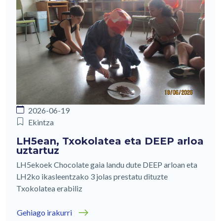
2026-06-19
Ekintza
LH5ean, Txokolatea eta DEEP arloa
uztartuz
LH5ekoek Chocolate gaia landu dute DEEP arloan eta
LH2ko ikasleentzako 3 jolas prestatu dituzte
Txokolatea erabiliz
Gehiago irakurri