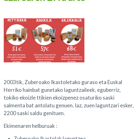
2003tik, Zuberoako Ikastoletako guraso eta Euskal
Herriko hainbat gunetako laguntzaileek, eguberriz,
tokiko ekoizle ttikien ekoizpenez osaturiko saski
salmenta bat antolatu genuen. Iaz, zuen laguntzari esker,
2200 saski saldu genituen.
Ekimenaren helburuak :
Zuberoako Ikastolak laguntzea