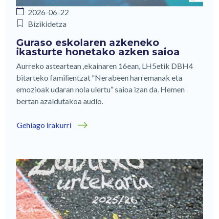
2026-06-22
Bizikidetza
Guraso eskolaren azkeneko
ikasturte honetako azken saioa
Aurreko asteartean ,ekainaren 16ean, LH5etik DBH4
bitarteko familientzat “Nerabeen harremanak eta
emozioak udaran nola ulertu” saioa izan da. Hemen
bertan azaldutakoa audio.
Gehiago irakurri