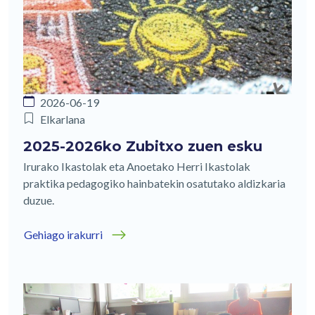
2026-06-19
Elkarlana
2025-2026ko Zubitxo zuen esku
Irurako Ikastolak eta Anoetako Herri Ikastolak
praktika pedagogiko hainbatekin osatutako aldizkaria
duzue.
Gehiago irakurri