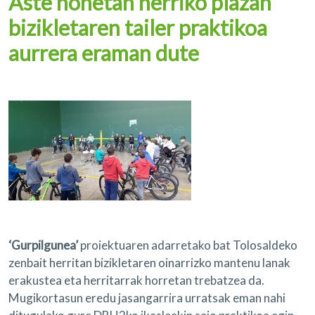
Aste honetan herriko plazan
bizikletaren tailer praktikoa
aurrera eraman dute
‘Gurpilgunea’
proiektuaren adarretako bat Tolosaldeko
zenbait herritan bizikletaren oinarrizko mantenu lanak
erakustea eta herritarrak horretan trebatzea da.
Mugikortasun eredu jasangarrira urratsak eman nahi