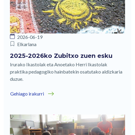
2026-06-19
Elkarlana
2025-2026ko Zubitxo zuen esku
Irurako Ikastolak eta Anoetako Herri Ikastolak
praktika pedagogiko hainbatekin osatutako aldizkaria
duzue.
Gehiago irakurri