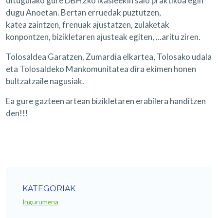
ditugulako gure DBH2ko ikasleekin saio praktikoa egin
dugu Anoetan. Bertan erruedak puztutzen,
katea zaintzen, frenuak ajustatzen, zulaketak
konpontzen, bizikletaren ajusteak egiten, ...aritu ziren.
Tolosaldea Garatzen, Zumardia elkartea, Tolosako udala
eta Tolosaldeko Mankomunitatea dira ekimen honen
bultzatzaile nagusiak.
Ea gure gazteen artean bizikletaren erabilera handitzen
den!!!
KATEGORIAK
Ingurumena