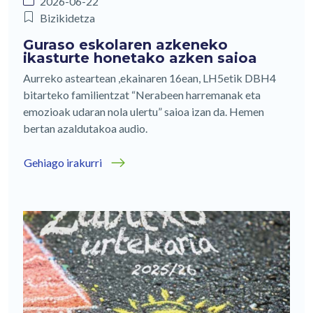
2026-06-22
Bizikidetza
Guraso eskolaren azkeneko
ikasturte honetako azken saioa
Aurreko asteartean ,ekainaren 16ean, LH5etik DBH4
bitarteko familientzat “Nerabeen harremanak eta
emozioak udaran nola ulertu” saioa izan da. Hemen
bertan azaldutakoa audio.
Gehiago irakurri