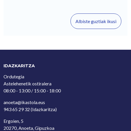
Albiste guztiak ikusi
IDAZKARITZA
Ordutegia
Astelehenetik ostiralera
08:00 - 13:00 / 15:00 - 18:00
anoeta@ikastola.eus
943 65 29 32
(Idazkaritza)
Ergoien, 5
20270, Anoeta, Gipuzkoa