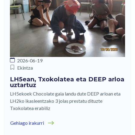
2026-06-19
Ekintza
LH5ean, Txokolatea eta DEEP arloa
uztartuz
LH5ekoek Chocolate gaia landu dute DEEP arloan eta
LH2ko ikasleentzako 3 jolas prestatu dituzte
Txokolatea erabiliz
Gehiago irakurri