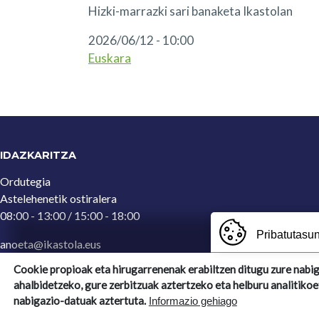
Hizki-marrazki sari banaketa Ikastolan
2026/06/12 - 10:00
Euskara
IDAZKARITZA
Ordutegia
Astelehenetik ostiralera
08:00 - 13:00 / 15:00 - 18:00
Pribatutasun
anoeta@ikastola.eus
943 65 29 32
(Idazkaritza)
Cookie propioak eta hirugarrenenak erabiltzen ditugu zure nabi
ahalbidetzeko, gure zerbitzuak aztertzeko eta helburu analitikoe
Ergoien, 5
nabigazio-datuak aztertuta.
Informazio gehiago
20270, Anoeta, Gipuzkoa