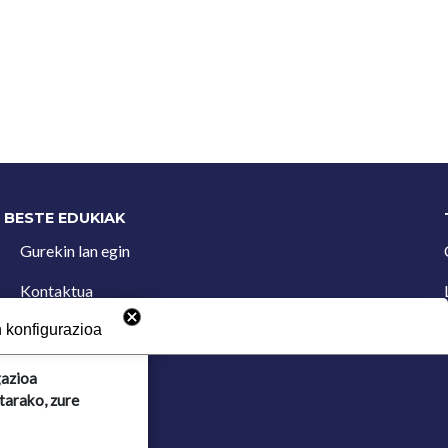
BESTE EDUKIAK
Gurekin lan egin
Kontaktua
Iradokizun postontzia
 konfigurazioa
gazioa
tarako, zure