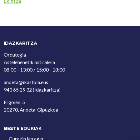
Ekintza
IDAZKARITZA
Ordutegia
Astelehenetik ostiralera
08:00 - 13:00 / 15:00 - 18:00
anoeta@ikastola.eus
943 65 29 32
(Idazkaritza)
Ergoien, 5
20270, Anoeta, Gipuzkoa
BESTE EDUKIAK
Gurekin lan egin