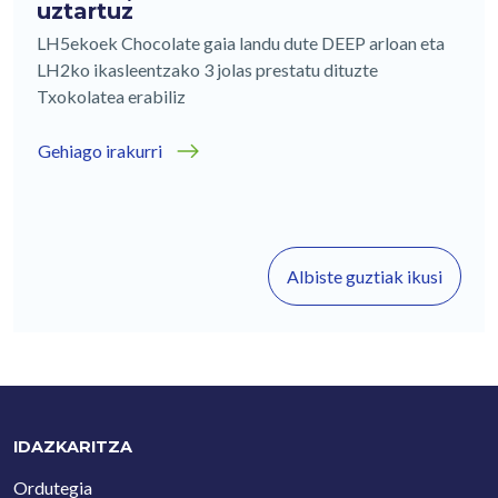
uztartuz
LH5ekoek Chocolate gaia landu dute DEEP arloan eta
LH2ko ikasleentzako 3 jolas prestatu dituzte
Txokolatea erabiliz
Gehiago irakurri
Albiste guztiak ikusi
IDAZKARITZA
Ordutegia