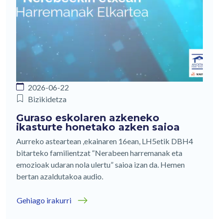
2026-06-22
Bizikidetza
Guraso eskolaren azkeneko
ikasturte honetako azken saioa
Aurreko asteartean ,ekainaren 16ean, LH5etik DBH4
bitarteko familientzat “Nerabeen harremanak eta
emozioak udaran nola ulertu” saioa izan da. Hemen
bertan azaldutakoa audio.
Gehiago irakurri