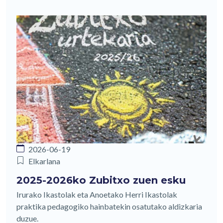
2026-06-19
Elkarlana
2025-2026ko Zubitxo zuen esku
Irurako Ikastolak eta Anoetako Herri Ikastolak
praktika pedagogiko hainbatekin osatutako aldizkaria
duzue.