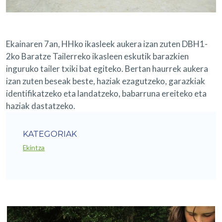
Ekainaren 7an, HHko ikasleek aukera izan zuten DBH1-
2ko Baratze Tailerreko ikasleen eskutik barazkien
inguruko tailer txiki bat egiteko. Bertan haurrek aukera
izan zuten beseak beste, haziak ezagutzeko, garazkiak
identifikatzeko eta landatzeko, babarruna ereiteko eta
haziak dastatzeko.
KATEGORIAK
Ekintza