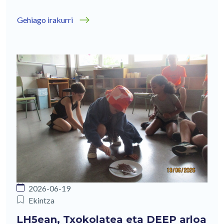
Gehiago irakurri
2026-06-19
Ekintza
LH5ean, Txokolatea eta DEEP arloa