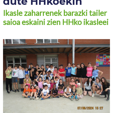
dute HHkoekin
Ikasle zaharrenek barazki tailer
saioa eskaini zien HHko ikasleei